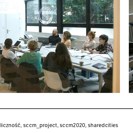
liczność
,
sccm_project
,
sccm2020
,
sharedcities