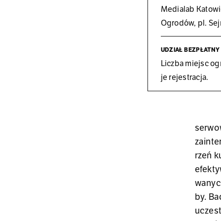
Me­dia­lab Ka­to­wi
Ogro­dów, pl. Sej
UDZIAŁ BEZ­PŁAT­NY
Licz­ba miejsc ogr
je re­je­stra­cja.
ser­wo­
za­in­t
rzeń ku
efek­ty
wa­nych
by. Ba
uczest­