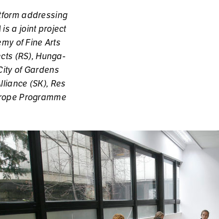
at­form ad­dres­sing
is a joint pro­ject
e­my of Fine Arts
tects (RS), Hun­ga­
 City of Gar­dens
­lian­ce (SK), Res
u­ro­pe Pro­gram­me