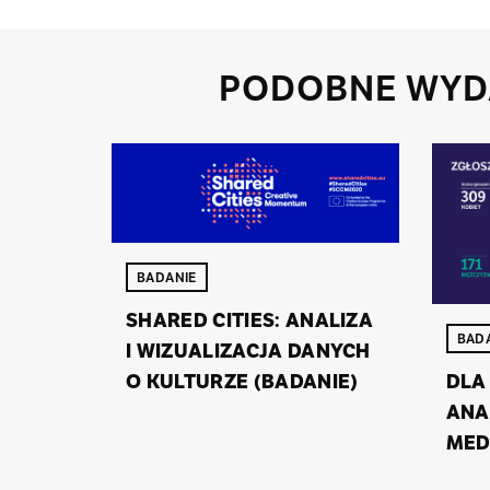
PODOBNE WYD
BADANIE
SHA­RED CI­TIES: ANA­LI­ZA
BAD
I WI­ZU­ALI­ZA­CJA DA­NYCH
O KUL­TU­RZE (BA­DA­NIE)
DLA 
ANA­
ME­D