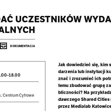
DAĆ UCZESTNIKÓW WYD
ALNYCH
DOKUMENTACJA
Jak do­wie­dzieć się, kim 
da­rze­nia lub in­sty­tu­cji k
0.00–18.00
znać i zro­zu­mieć ich po­tr
temu zbu­do­wać grupę za­a
blicz­no­ści? Na przy­kła­dz
s, Cen­trum Cy­fro­we
daw­cze­go Sha­red Ci­ties r
przez Me­dia­lab Ka­to­wi­c