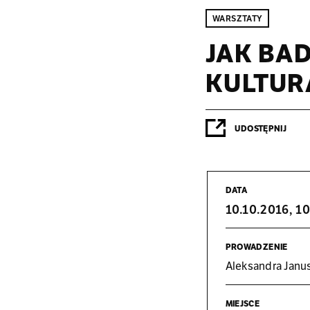
WARSZTATY
JAK BA
KULTUR
UDOSTĘPNIJ
DATA
10.10.2016, 1
PRO­WA­DZE­NIE
Alek­san­dra Janu
MIEJ­SCE