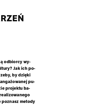
ARZEŃ
są od­bior­cy wy­
ul­tu­ry? Jak ich po­
ze­by, by dzię­ki
n­ga­żo­wa­nej pu­
ie pro­jek­tu ba­
e­ali­zo­wa­ne­go
e po­znasz me­to­dy