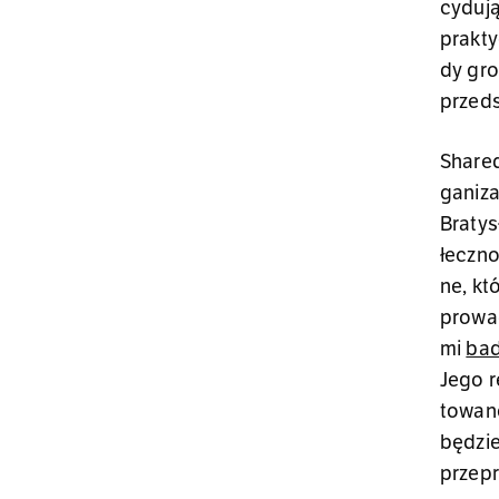
cy­du­j
prak­ty
dy gro
przed­s
Sha­red
ga­ni­z
Bra­ty­
łecz­no
ne, któ
pro­wa
mi
ba­d
Jego re
to­wa­n
bę­dzie
prze­p