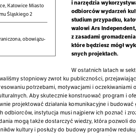
i na­rzę­dzia wy­ko­rzy­sty­
­ce, Ka­to­wi­ce Mia­sto
od­bior­ców wy­da­rzeń kul­t
mu Ślą­skie­go 2
stu­dium przy­pad­ku, ka­to­
wa­lo­wi Ars In­de­pen­dent
z za­sa­da­mi gro­ma­dze­nia
a­ni­czo­na, obo­wią­zu­
które bę­dziesz mógł wy­k
snych pro­jek­tach.
W ostat­nich la­tach w sek­to
wa­li­śmy stop­nio­wy zwrot ku pu­blicz­no­ści, prze­ja­wia­ją
e­re­so­wa­niu po­trze­ba­mi, mo­ty­wa­cja­mi i ocze­ki­wa­nia­m
l­tu­ral­nych. Aby sku­tecz­nie kon­stru­ować pro­gram i ofer
w­nie pro­jek­to­wać dzia­ła­nia ko­mu­ni­ka­cyj­ne i bu­do­wa
 od­bior­ców, in­sty­tu­cja musi naj­pierw ich po­znać i zro
­da­nia mogą także do­star­czyć wie­dzy, która po­zwo­li do
ni­ków kul­tu­ry i po­słu­ży do bu­do­wy pro­gra­mów re­du­ku­