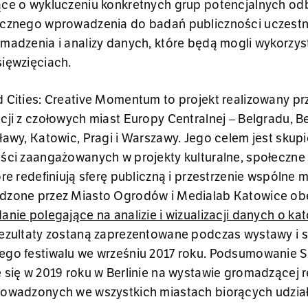
ą­ce o wy­klu­cze­niu kon­kret­nych grup po­ten­cjal­nych od
cz­ne­go wpro­wa­dze­nia do badań pu­blicz­no­ści uczest­ni
­ma­dze­nia i ana­li­zy da­nych, które będą mogli wy­ko­rzy
ię­wzię­ciach.
 Ci­ties: Cre­ati­ve Mo­men­tum to pro­jekt re­ali­zo­wa­ny pr
a­cji z czo­ło­wych miast Eu­ro­py Cen­tral­nej – Bel­gra­du, Ber
sła­wy, Ka­to­wic, Pragi i War­sza­wy. Jego celem jest sku­p
­ści za­an­ga­żo­wa­nych w pro­jek­ty kul­tu­ral­ne, spo­łecz­ne i
re re­de­fi­niu­ją sferę pu­blicz­ną i prze­strze­nie wspól­ne 
­dzo­ne przez Mia­sto Ogro­dów i Me­dia­lab Ka­to­wi­ce obe
a­nie po­le­ga­ją­ce na ana­li­zie i wi­zu­ali­za­cji da­nych o ka­t
­zul­ta­ty zo­sta­ną za­pre­zen­to­wa­ne pod­czas wy­sta­wy i 
e­go fe­sti­wa­lu we wrze­śniu 2017 roku. Pod­su­mo­wa­nie S
 się w 2019 roku w Ber­li­nie na wy­sta­wie gro­ma­dzą­cej re­
ro­wa­dzo­nych we wszyst­kich mia­stach bio­rą­cych udział 