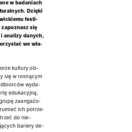
wa­ne w ba­da­niach
u­ral­nych. Dzię­ki
wic­kie­mu fe­sti­
, za­po­znasz się
 i ana­li­zy da­nych,
o­rzy­stać we wła­
­rze kul­tu­ry ob­
­cy się w ro­sną­cym
i od­bior­ców wy­da­
­tę edu­ka­cyj­ną,
ć grupę za­an­ga­żo­
­zu­mieć ich po­trze­
­trzeć do nie-
ją­cych ba­rie­ry de­