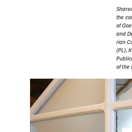
Sha­red
the con
of Go­e
and De­
rian Co
(PL), K
Pu­bli­
of the 