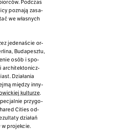
­bior­ców. Pod­czas
­cy po­zna­ją za­sa­
­stać we wła­snych
zez je­de­na­ście or­
­li­na, Bu­da­pesz­tu,
ie­nie osób i spo­
 ar­chi­tek­to­nicz­
miast.
Dzia­ła­nia
j­mą mię­dzy in­ny­
o­wic­kiej kul­tu­rze
.
spe­cjal­nie przy­go­
ha­red Ci­ties od­
zul­ta­ty dzia­łań
w pro­jek­cie.