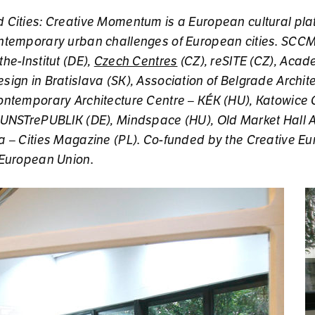
 Ci­ties: Cre­ati­ve Mo­men­tum is a Eu­ro­pe­an cul­tu­ral pl
­tem­po­ra­ry urban chal­len­ges of Eu­ro­pe­an ci­ties. SCCM 
the-In­sti­tut (DE),
Czech Cen­tres
(CZ), re­SI­TE (CZ), Aca­d
sign in Bra­ti­sla­va (SK), As­so­cia­tion of Bel­gra­de Ar­chi­
n­tem­po­ra­ry Ar­chi­tec­tu­re Cen­tre – KÉK (HU), Ka­to­wi­ce
UN­STre­PU­BLIK (DE), Mind­spa­ce (HU), Old Mar­ket Hall Al
ca – Ci­ties Ma­ga­zi­ne (PL). Co-fun­ded by the Cre­ati­ve E
Eu­ro­pe­an Union.