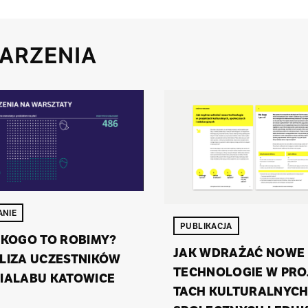
ARZENIA
ANIE
PUBLIKACJA
KOGO TO RO­BI­MY?
JAK WDRA­ŻAĆ NOWE
LI­ZA UCZEST­NI­KÓW
TECH­NO­LO­GIE W PRO­
IA­LA­BU KA­TO­WI­CE
TACH KUL­TU­RAL­NYCH